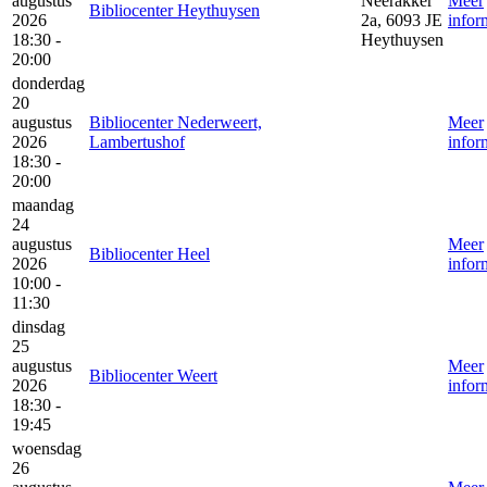
augustus
Neerakker
Meer
Bibliocenter Heythuysen
2026
2a, 6093 JE
infor
18:30 -
Heythuysen
20:00
donderdag
20
augustus
Bibliocenter Nederweert,
Meer
2026
Lambertushof
infor
18:30 -
20:00
maandag
24
augustus
Meer
Bibliocenter Heel
2026
infor
10:00 -
11:30
dinsdag
25
augustus
Meer
Bibliocenter Weert
2026
infor
18:30 -
19:45
woensdag
26