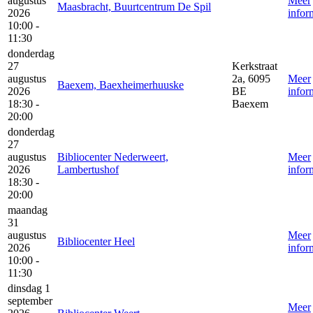
augustus
Meer
Maasbracht, Buurtcentrum De Spil
2026
infor
10:00 -
11:30
donderdag
27
Kerkstraat
augustus
2a, 6095
Meer
Baexem, Baexheimerhuuske
2026
BE
infor
18:30 -
Baexem
20:00
donderdag
27
augustus
Bibliocenter Nederweert,
Meer
2026
Lambertushof
infor
18:30 -
20:00
maandag
31
augustus
Meer
Bibliocenter Heel
2026
infor
10:00 -
11:30
dinsdag 1
september
Meer