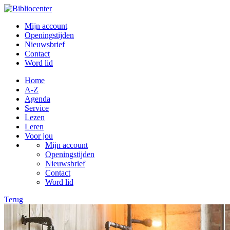
Mijn account
Openingstijden
Nieuwsbrief
Contact
Word lid
Home
A-Z
Agenda
Service
Lezen
Leren
Voor jou
Mijn account
Openingstijden
Nieuwsbrief
Contact
Word lid
Terug