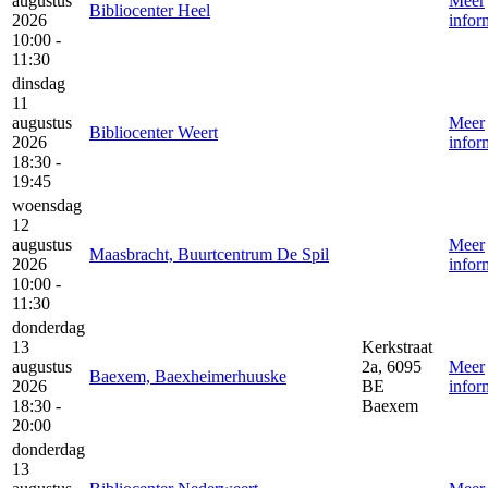
augustus
Meer
Bibliocenter Heel
2026
infor
10:00 -
11:30
dinsdag
11
augustus
Meer
Bibliocenter Weert
2026
infor
18:30 -
19:45
woensdag
12
augustus
Meer
Maasbracht, Buurtcentrum De Spil
2026
infor
10:00 -
11:30
donderdag
13
Kerkstraat
augustus
2a, 6095
Meer
Baexem, Baexheimerhuuske
2026
BE
infor
18:30 -
Baexem
20:00
donderdag
13