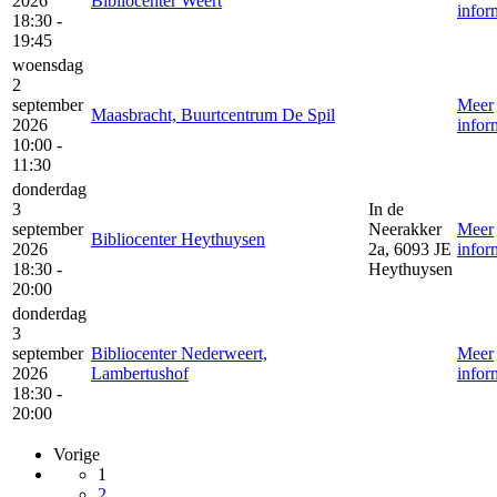
2026
Bibliocenter Weert
infor
18:30 -
19:45
woensdag
2
september
Meer
Maasbracht, Buurtcentrum De Spil
2026
infor
10:00 -
11:30
donderdag
3
In de
september
Neerakker
Meer
Bibliocenter Heythuysen
2026
2a, 6093 JE
infor
18:30 -
Heythuysen
20:00
donderdag
3
september
Bibliocenter Nederweert,
Meer
2026
Lambertushof
infor
18:30 -
20:00
Vorige
1
2