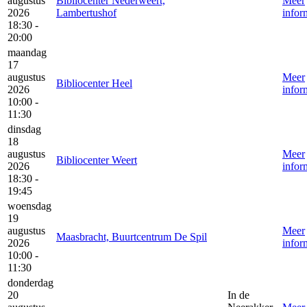
augustus
Bibliocenter Nederweert,
Meer
2026
Lambertushof
infor
18:30 -
20:00
maandag
17
augustus
Meer
Bibliocenter Heel
2026
infor
10:00 -
11:30
dinsdag
18
augustus
Meer
Bibliocenter Weert
2026
infor
18:30 -
19:45
woensdag
19
augustus
Meer
Maasbracht, Buurtcentrum De Spil
2026
infor
10:00 -
11:30
donderdag
20
In de