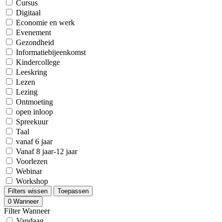
Cursus
Digitaal
Economie en werk
Evenement
Gezondheid
Informatiebijeenkomst
Kindercollege
Leeskring
Lezen
Lezing
Ontmoeting
open inloop
Spreekuur
Taal
vanaf 6 jaar
Vanaf 8 jaar-12 jaar
Voorlezen
Webinar
Workshop
Filters wissen
Toepassen
0
Wanneer
Filter Wanneer
Vandaag