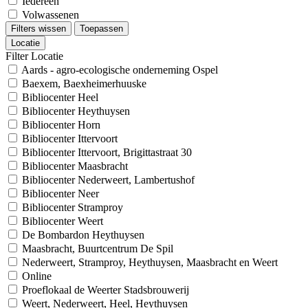
Iedereen
Volwassenen
Filters wissen
Toepassen
Locatie
Filter Locatie
Aards - agro-ecologische onderneming Ospel
Baexem, Baexheimerhuuske
Bibliocenter Heel
Bibliocenter Heythuysen
Bibliocenter Horn
Bibliocenter Ittervoort
Bibliocenter Ittervoort, Brigittastraat 30
Bibliocenter Maasbracht
Bibliocenter Nederweert, Lambertushof
Bibliocenter Neer
Bibliocenter Stramproy
Bibliocenter Weert
De Bombardon Heythuysen
Maasbracht, Buurtcentrum De Spil
Nederweert, Stramproy, Heythuysen, Maasbracht en Weert
Online
Proeflokaal de Weerter Stadsbrouwerij
Weert, Nederweert, Heel, Heythuysen