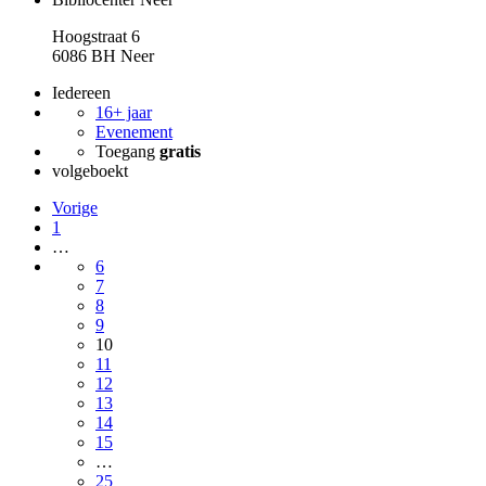
Hoogstraat 6
6086 BH Neer
Iedereen
16+ jaar
Evenement
Toegang
gratis
volgeboekt
Vorige
1
…
6
7
8
9
10
11
12
13
14
15
…
25