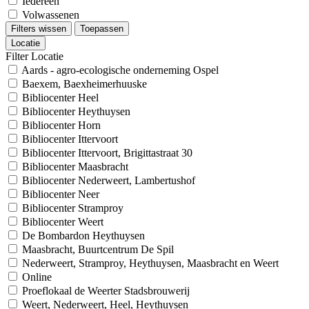
Iedereen
Volwassenen
Filters wissen
Toepassen
Locatie
Filter Locatie
Aards - agro-ecologische onderneming Ospel
Baexem, Baexheimerhuuske
Bibliocenter Heel
Bibliocenter Heythuysen
Bibliocenter Horn
Bibliocenter Ittervoort
Bibliocenter Ittervoort, Brigittastraat 30
Bibliocenter Maasbracht
Bibliocenter Nederweert, Lambertushof
Bibliocenter Neer
Bibliocenter Stramproy
Bibliocenter Weert
De Bombardon Heythuysen
Maasbracht, Buurtcentrum De Spil
Nederweert, Stramproy, Heythuysen, Maasbracht en Weert
Online
Proeflokaal de Weerter Stadsbrouwerij
Weert, Nederweert, Heel, Heythuysen