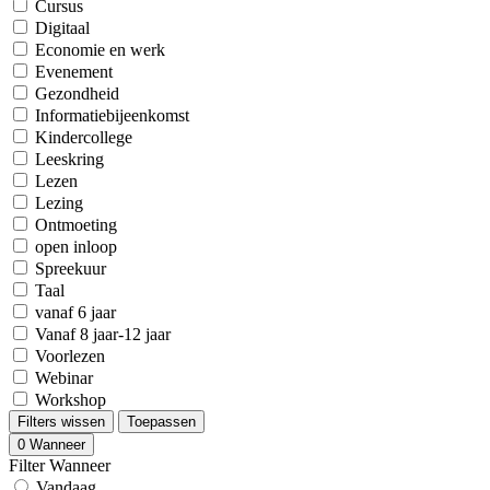
Cursus
Digitaal
Economie en werk
Evenement
Gezondheid
Informatiebijeenkomst
Kindercollege
Leeskring
Lezen
Lezing
Ontmoeting
open inloop
Spreekuur
Taal
vanaf 6 jaar
Vanaf 8 jaar-12 jaar
Voorlezen
Webinar
Workshop
Filters wissen
Toepassen
0
Wanneer
Filter Wanneer
Vandaag