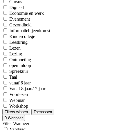
Cursus
Digitaal
Economie en werk
Evenement
Gezondheid
Informatiebijeenkomst
Kindercollege
Leeskring
Lezen
Lezing
Ontmoeting
open inloop
Spreekuur
Taal
vanaf 6 jaar
Vanaf 8 jaar-12 jaar
Voorlezen
Webinar
Workshop
Filters wissen
Toepassen
0
Wanneer
Filter Wanneer
Vandaag