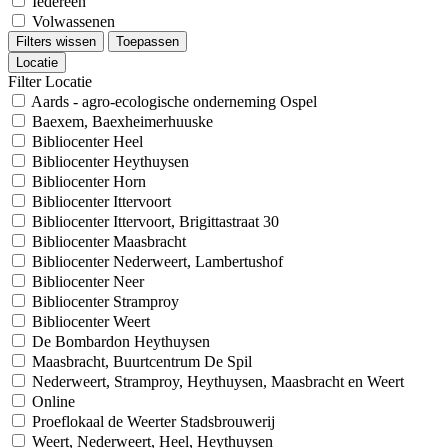
Iedereen
Volwassenen
Filters wissen
Toepassen
Locatie
Filter Locatie
Aards - agro-ecologische onderneming Ospel
Baexem, Baexheimerhuuske
Bibliocenter Heel
Bibliocenter Heythuysen
Bibliocenter Horn
Bibliocenter Ittervoort
Bibliocenter Ittervoort, Brigittastraat 30
Bibliocenter Maasbracht
Bibliocenter Nederweert, Lambertushof
Bibliocenter Neer
Bibliocenter Stramproy
Bibliocenter Weert
De Bombardon Heythuysen
Maasbracht, Buurtcentrum De Spil
Nederweert, Stramproy, Heythuysen, Maasbracht en Weert
Online
Proeflokaal de Weerter Stadsbrouwerij
Weert, Nederweert, Heel, Heythuysen