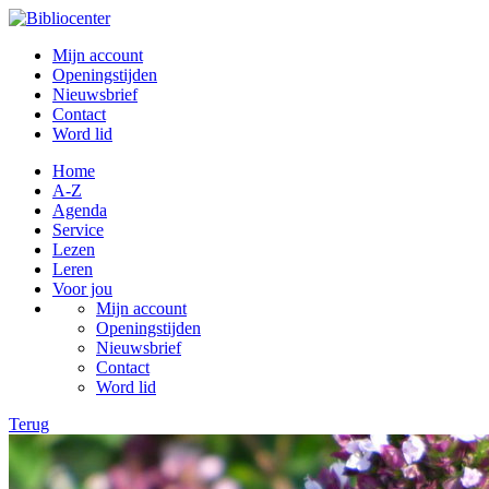
Mijn account
Openingstijden
Nieuwsbrief
Contact
Word lid
Home
A-Z
Agenda
Service
Lezen
Leren
Voor jou
Mijn account
Openingstijden
Nieuwsbrief
Contact
Word lid
Terug