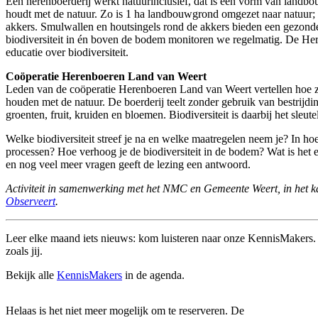
Een herenboerderij werkt natuurinclusief, dat is een vorm van landbo
houdt met de natuur. Zo is 1 ha landbouwgrond omgezet naar natuur;
akkers. Smulwallen en houtsingels rond de akkers bieden een gezonde
biodiversiteit in én boven de bodem monitoren we regelmatig. De Her
educatie over biodiversiteit.
Coöperatie Herenboeren Land van Weert
Leden van de coöperatie Herenboeren Land van Weert vertellen hoe zi
houden met de natuur. De boerderij teelt zonder gebruik van bestrijd
groenten, fruit, kruiden en bloemen. Biodiversiteit is daarbij het sleut
Welke biodiversiteit streef je na en welke maatregelen neem je? In hoev
processen? Hoe verhoog je de biodiversiteit in de bodem? Wat is het e
en nog veel meer vragen geeft de lezing een antwoord.
Activiteit in samenwerking met het NMC en Gemeente Weert, in het 
Observeert
.
Leer elke maand iets nieuws: kom luisteren naar onze KennisMakers. D
zoals jij.
Bekijk alle
KennisMakers
in de agenda.
Helaas is het niet meer mogelijk om te reserveren. De