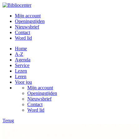
Mijn account
Openingstijden
Nieuwsbrief
Contact
Word lid
Home
A-Z
Agenda
Service
Lezen
Leren
Voor jou
Mijn account
Openingstijden
Nieuwsbrief
Contact
Word lid
Terug