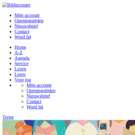
Mijn account
Openingstijden
Nieuwsbrief
Contact
Word lid
Home
A-Z
Agenda
Service
Lezen
Leren
Voor jou
Mijn account
Openingstijden
Nieuwsbrief
Contact
Word lid
Terug