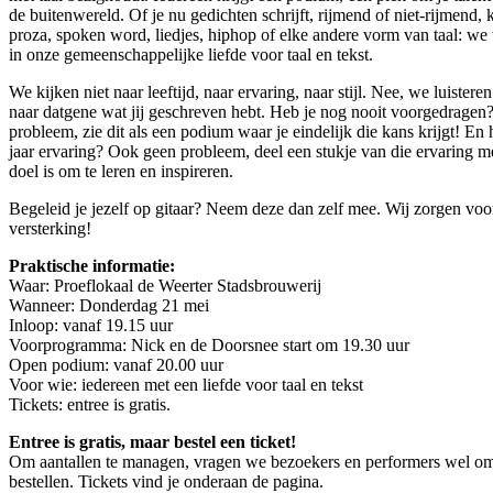
de buitenwereld. Of je nu gedichten schrijft, rijmend of niet-rijmend, 
proza, spoken word, liedjes, hiphop of elke andere vorm van taal: we
in onze gemeenschappelijke liefde voor taal en tekst.
We kijken niet naar leeftijd, naar ervaring, naar stijl. Nee, we luistere
naar datgene wat jij geschreven hebt. Heb je nog nooit voorgedragen
probleem, zie dit als een podium waar je eindelijk die kans krijgt! En 
jaar ervaring? Ook geen probleem, deel een stukje van die ervaring me
doel is om te leren en inspireren.
Begeleid je jezelf op gitaar? Neem deze dan zelf mee. Wij zorgen voo
versterking!
Praktische informatie:
Waar: Proeflokaal de Weerter Stadsbrouwerij
Wanneer: Donderdag 21 mei
Inloop: vanaf 19.15 uur
Voorprogramma: Nick en de Doorsnee start om 19.30 uur
Open podium: vanaf 20.00 uur
Voor wie: iedereen met een liefde voor taal en tekst
Tickets: entree is gratis.
Entree is gratis, maar bestel een ticket!
Om aantallen te managen, vragen we bezoekers en performers wel om 
bestellen. Tickets vind je onderaan de pagina.