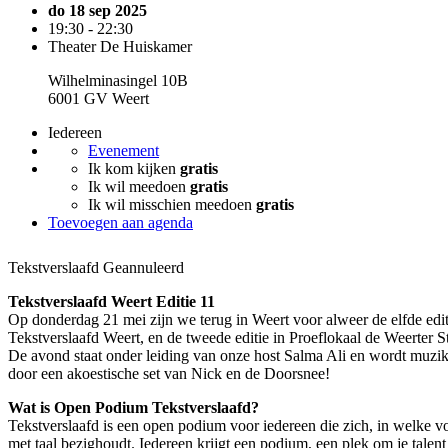
do 18 sep 2025
19:30 - 22:30
Theater De Huiskamer
Wilhelminasingel 10B
6001 GV Weert
Iedereen
Evenement
Ik kom kijken
gratis
Ik wil meedoen
gratis
Ik wil misschien meedoen
gratis
Toevoegen aan agenda
Tekstverslaafd
Geannuleerd
Tekstverslaafd Weert Editie 11
Op donderdag 21 mei zijn we terug in Weert voor alweer de elfde edi
Tekstverslaafd Weert, en de tweede editie in Proeflokaal de Weerter S
De avond staat onder leiding van onze host Salma Ali en wordt muzik
door een akoestische set van Nick en de Doorsnee!
Wat is Open Podium Tekstverslaafd?
Tekstverslaafd is een open podium voor iedereen die zich, in welke 
met taal bezighoudt. Iedereen krijgt een podium, een plek om je talent