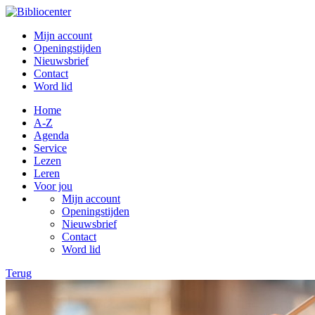
Mijn account
Openingstijden
Nieuwsbrief
Contact
Word lid
Home
A-Z
Agenda
Service
Lezen
Leren
Voor jou
Mijn account
Openingstijden
Nieuwsbrief
Contact
Word lid
Terug