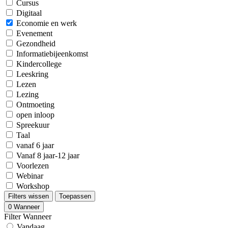
Cursus
Digitaal
Economie en werk
Evenement
Gezondheid
Informatiebijeenkomst
Kindercollege
Leeskring
Lezen
Lezing
Ontmoeting
open inloop
Spreekuur
Taal
vanaf 6 jaar
Vanaf 8 jaar-12 jaar
Voorlezen
Webinar
Workshop
Filters wissen
Toepassen
0
Wanneer
Filter Wanneer
Vandaag