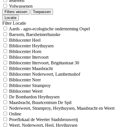
Iedereen
Volwassenen
Filters wissen
Toepassen
Locatie
Filter Locatie
Aards - agro-ecologische onderneming Ospel
Baexem, Baexheimerhuuske
Bibliocenter Heel
Bibliocenter Heythuysen
Bibliocenter Horn
Bibliocenter Ittervoort
Bibliocenter Ittervoort, Brigittastraat 30
Bibliocenter Maasbracht
Bibliocenter Nederweert, Lambertushof
Bibliocenter Neer
Bibliocenter Stramproy
Bibliocenter Weert
De Bombardon Heythuysen
Maasbracht, Buurtcentrum De Spil
Nederweert, Stramproy, Heythuysen, Maasbracht en Weert
Online
Proeflokaal de Weerter Stadsbrouwerij
Weert, Nederweert, Heel, Heythuysen