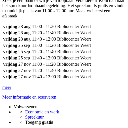
Zoek je een baan of wil je van loopbaan veranderen? Kom dan naar
het spreekuur loopbaanbegeleiding. Het spreekuur is gratis en vindt
maandelijk plaats van 11.00 - 12.00 uur. Maak wel eerst een
afspraak.
vrijdag
28 aug
11:00 - 11:20
Bibliocenter Weert
vrijdag
28 aug
11:20 - 11:40
Bibliocenter Weert
vrijdag
28 aug
11:40 - 12:00
Bibliocenter Weert
vrijdag
25 sep
11:00 - 11:20
Bibliocenter Weert
vrijdag
25 sep
11:20 - 11:40
Bibliocenter Weert
vrijdag
25 sep
11:40 - 12:00
Bibliocenter Weert
vrijdag
27 nov
11:00 - 11:20
Bibliocenter Weert
vrijdag
27 nov
11:20 - 11:40
Bibliocenter Weert
vrijdag
27 nov
11:40 - 12:00
Bibliocenter Weert
meer
Meer informatie en reserveren
Volwassenen
Economie en werk
Spreekuur
Toegang
gratis